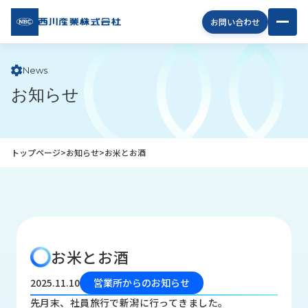
西川
お問い合わせ
産業
株式
会社
News
お知らせ
企
業
情
報
トップページ
>
お知らせ
>
お米とお酒
私
た
ち
の
取
り
お米とお酒
組
み
2025.11.10
営業所からのお知らせ
商
先月末、社員旅行で新潟に行ってきました。