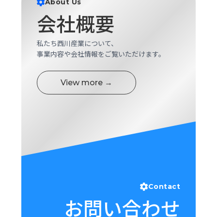
About Us
ロ
会社概要
グ
私たち西川産業について、
採
事業内容や会社情報をご覧いただけます。
用
情
報
View more →
お
メ
問
ル
い
マ
合
ガ
わ
登
せ
録
awasangyo_nbc
Contact
お問い合わせ