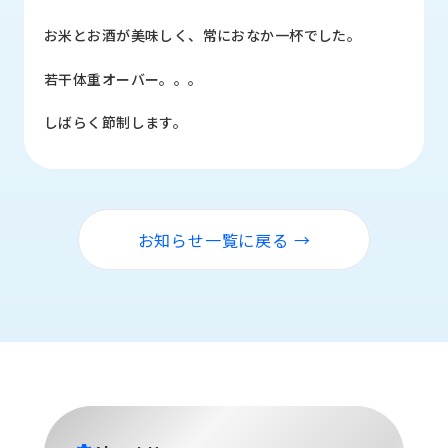
品
情
お米とお酒が美味しく、常におなか一杯でした。
報
若干体重オーバー。。。
受
注
しばらく節制します。
事
例
取
扱
お知らせ一覧に戻る →
メ
ー
カ
ー
お
知
ら
せ/
ブ