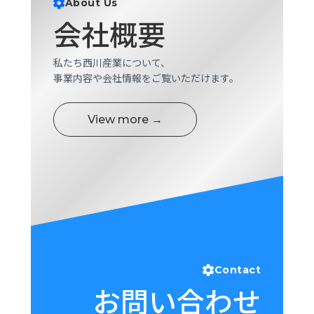
About Us
ロ
会社概要
グ
私たち西川産業について、
採
事業内容や会社情報をご覧いただけます。
用
情
報
View more →
お
メ
問
ル
い
マ
合
ガ
わ
登
せ
録
awasangyo_nbc
Contact
お問い合わせ