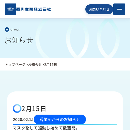
西川
お問い合わせ
産業
株式
会社
News
お知らせ
企
業
情
報
トップページ
>
お知らせ
>
2月15日
私
た
ち
の
取
り
2月15日
組
み
2020.02.15
営業所からのお知らせ
商
マスクをして通勤し始めて数週間。