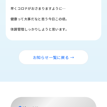
品
情
早くコロナがおさまりますように…
報
健康って大事だなと思う今日この頃。
受
注
体調管理しっかりしようと思います。
事
例
取
扱
お知らせ一覧に戻る →
メ
ー
カ
ー
お
知
ら
せ/
ブ