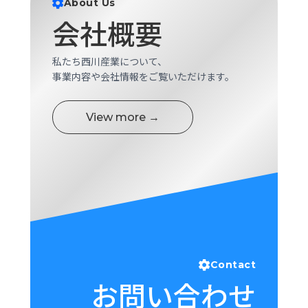
About Us
ロ
会社概要
グ
私たち西川産業について、
採
事業内容や会社情報をご覧いただけます。
用
情
報
View more →
お
メ
問
ル
い
マ
合
ガ
わ
登
せ
録
awasangyo_nbc
Contact
お問い合わせ