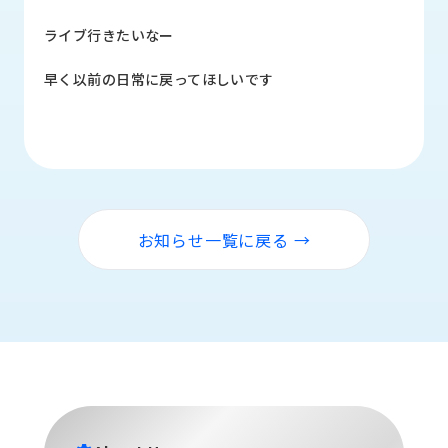
品
情
ライブ行きたいなー
報
早く以前の日常に戻ってほしいです
受
注
事
例
取
扱
お知らせ一覧に戻る →
メ
ー
カ
ー
お
知
ら
せ/
ブ