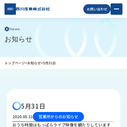
西川
お問い合わせ
産業
株式
会社
News
お知らせ
企
業
情
報
トップページ
>
お知らせ
>
5月31日
私
た
ち
の
取
り
5月31日
組
み
2020.05.31
営業所からのお知らせ
商
おうち時間はもっぱらライブ映像を観たりしています