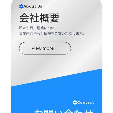
ロ
About Us
グ
会社概要
採
私たち西川産業について、
用
事業内容や会社情報をご覧いただけます。
情
報
お
メ
View more →
問
ル
い
マ
合
ガ
わ
登
せ
録
awasangyo_nbc
Contact