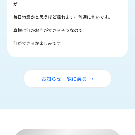
品
が
情
報
毎日地震かと思うほど揺れます。普通に怖いです。
受
真横は何かお店ができるそうなので
注
事
何ができるか楽しみです。
例
取
扱
メ
お知らせ一覧に戻る →
ー
カ
ー
お
知
ら
せ/
ブ