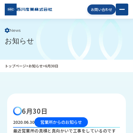
西川
お問い合わせ
産業
株式
会社
News
お知らせ
企
業
情
報
トップページ
>
お知らせ
>
6月30日
私
た
ち
の
取
り
6月30日
組
み
2020.06.30
営業所からのお知らせ
商
最近営業所の真横と真向かいで工事をしているのです