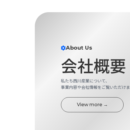
財
テ
作
務
ィ
機
情
械・
福
報
鍛
利
圧
一
厚
機
般
生
械・
事
About Us
CAD/CAM
業
主
商
会社概要
ロ
行
ボ
品
動
ッ
計
情
ト
画
私たち西川産業について、
切
報
事業内容や会社情報をご覧いただけま
私
削・
た
ツ
新
ち
ー
View more →
着
の
リ
一
強
ン
覧
み
グ・
お
測