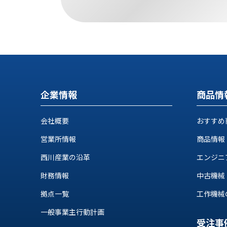
す
定・
す
作
め
業
商
工
品
具
情
環
報
境
エ
機
企業情報
商品情
ン
器・
ジ
工
会社概要
おすすめ
ニ
場
ア
設
営業所情報
商品情報
リ
備
ン
西川産業の沿革
エンジニ
マ
グ
テ
財務情報
中古機械
情
ハ
報
拠点一覧
工作機械の自
ン・
中
FA
一般事業主行動計画
古・
シ
受注事
短