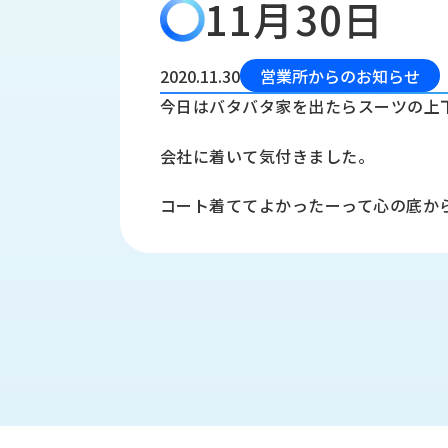
11月30日
会
う
社
れ
り
概
し
組
要
か
2020.11.30
営業所からのお知らせ
っ
経
み
今日はバタバタ家を出たらスーツの上
た
営
受
理
私
会社に着いて気付きました。
注
念
た
ち
拠
コート着ててよかったーって心の底か
の
点
取
取
一
り
扱
覧
組
メ
西
み
川
ー
サ
産
ス
業
カ
テ
の
ナ
ー
沿
ビ
革
リ
工