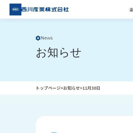
西川
産業
株式
会社
News
ト
お知らせ
ッ
プ
ペ
ー
ジ
トップページ
>
お知らせ
>
11月30日
企
私
受
業
た
注
情
ち
事
報
の
例
取