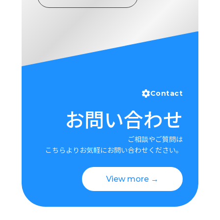
ロ
グ
採
用
情
報
お
メ
Contact
問
ル
お問い合わせ
い
マ
合
ガ
わ
登
ご相談やご質問は
せ
録
こちらよりお気軽にお問い合わせください。
awasangyo_nbc
View more →