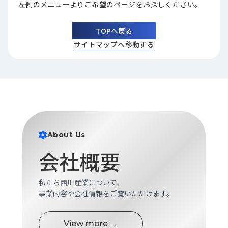
左側のメニューよりご希望のページをお探しください。
品
情
報
TOPへ戻る
サイトマップへ移動する
受
注
事
例
取
扱
メ
About Us
ー
カ
会社概要
ー
お
私たち西川産業について、
知
事業内容や会社情報をご覧いただけます。
ら
せ/
View more →
ブ