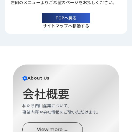
左側のメニューよりご希望のページをお探しください。
品
情
報
TOPへ戻る
サイトマップへ移動する
受
注
事
例
取
扱
メ
About Us
ー
カ
会社概要
ー
お
私たち西川産業について、
知
事業内容や会社情報をご覧いただけます。
ら
せ/
View more →
ブ