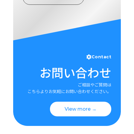
ロ
グ
採
用
情
報
お
メ
Contact
問
ル
お問い合わせ
い
マ
合
ガ
わ
登
ご相談やご質問は
せ
録
こちらよりお気軽にお問い合わせください。
awasangyo_nbc
View more →