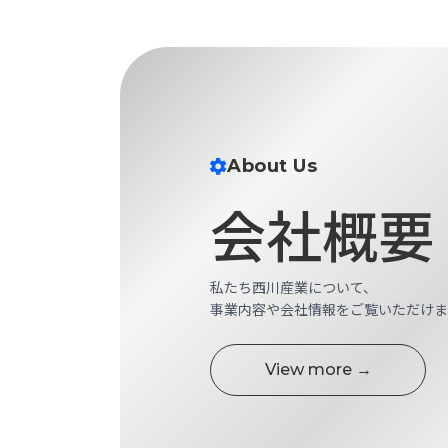
財
テ
作
務
ィ
機
情
械・
福
報
鍛
利
圧
一
厚
機
般
生
械・
事
About Us
CAD/CAM
業
主
商
ロ
会社概要
行
ボ
品
動
ッ
計
情
ト
画
私たち西川産業について、
切
報
私
事業内容や会社情報をご覧いただけま
削・
た
ツ
新
ち
ー
着
View more →
の
リ
一
強
ン
覧
み
グ・
お
測