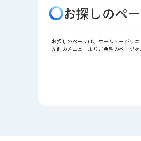
会
う
お探しのペー
社
れ
り
概
し
組
要
か
っ
経
み
た
営
お探しのページは、ホームページリニ
受
理
私
左側のメニューよりご希望のページを
注
念
た
ち
拠
の
点
取
取
一
り
扱
覧
組
メ
西
み
川
ー
サ
産
ス
業
カ
テ
の
ナ
ー
沿
ビ
革
リ
工