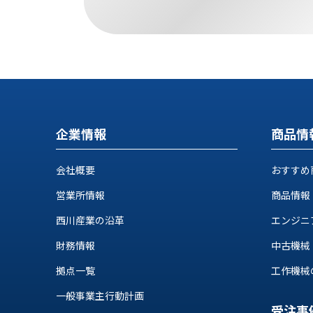
す
定・
す
作
め
業
商
工
品
具
情
環
報
境
エ
機
企業情報
商品情
ン
器・
ジ
工
ニ
会社概要
おすすめ
場
ア
設
営業所情報
商品情報
リ
備
ン
西川産業の沿革
エンジニ
マ
グ
テ
情
財務情報
中古機械
ハ
報
拠点一覧
工作機械の自
ン・
中
FA
一般事業主行動計画
古・
シ
受注事
短