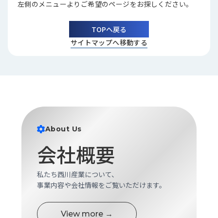
左側のメニューよりご希望のページをお探しください。
品
情
報
TOPへ戻る
サイトマップへ移動する
受
注
事
例
取
扱
メ
About Us
ー
カ
会社概要
ー
お
私たち西川産業について、
知
事業内容や会社情報をご覧いただけます。
ら
せ/
View more →
ブ