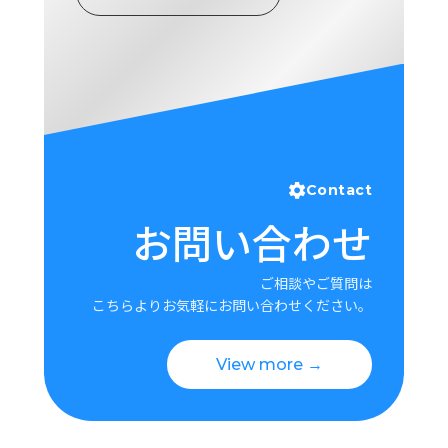
ロ
グ
採
用
情
報
お
メ
Contact
問
ル
お問い合わせ
い
マ
合
ガ
わ
登
ご相談やご質問は
せ
録
こちらよりお気軽にお問い合わせください。
awasangyo_nbc
View more →