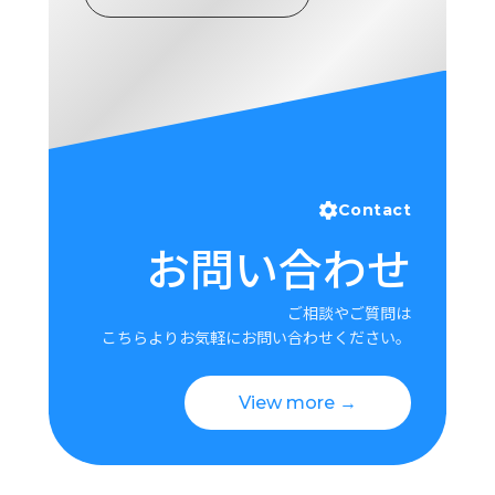
ロ
グ
採
用
情
報
お
メ
Contact
問
ル
お問い合わせ
い
マ
合
ガ
わ
登
ご相談やご質問は
せ
録
こちらよりお気軽にお問い合わせください。
awasangyo_nbc
View more →