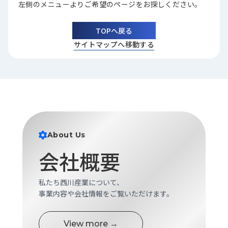
左側のメニューよりご希望のページをお探しください。
品
情
報
TOPへ戻る
サイトマップへ移動する
受
注
事
例
取
扱
メ
About Us
ー
カ
会社概要
ー
お
私たち西川産業について、
知
事業内容や会社情報をご覧いただけます。
ら
せ/
View more →
ブ