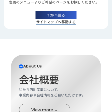
左側のメニューよりご希望のページをお探しください。
品
情
報
TOPへ戻る
サイトマップへ移動する
受
注
事
例
取
扱
メ
About Us
ー
カ
会社概要
ー
お
私たち西川産業について、
知
事業内容や会社情報をご覧いただけます。
ら
せ/
View more →
ブ