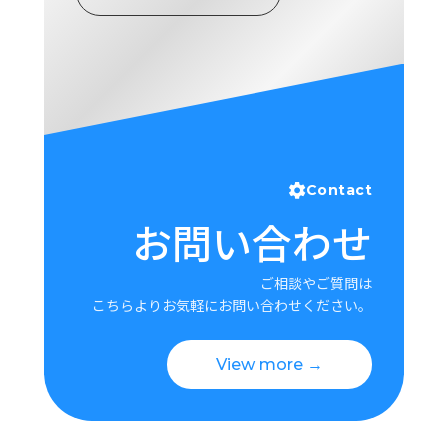
ロ
グ
採
用
情
報
お
メ
Contact
問
ル
お問い合わせ
い
マ
合
ガ
わ
登
ご相談やご質問は
せ
録
こちらよりお気軽にお問い合わせください。
awasangyo_nbc
View more →