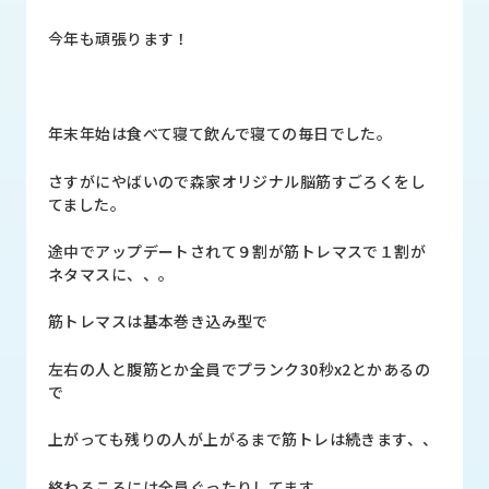
品
情
今年も頑張ります！
報
受
注
年末年始は食べて寝て飲んで寝ての毎日でした。
事
例
さすがにやばいので森家オリジナル脳筋すごろくをし
てました。
取
扱
途中でアップデートされて９割が筋トレマスで１割が
メ
ネタマスに、、。
ー
カ
筋トレマスは基本巻き込み型で
ー
左右の人と腹筋とか全員でプランク30秒x2とかあるの
お
で
知
ら
上がっても残りの人が上がるまで筋トレは続きます、、
せ/
ブ
終わるころには全員ぐったりしてます。