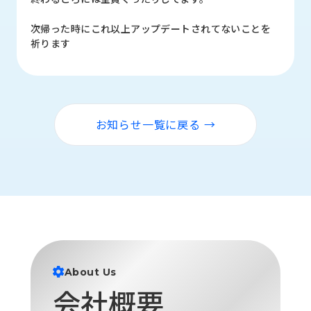
ロ
グ
次帰った時にこれ以上アップデートされてないことを
祈ります
採
用
情
報
お知らせ一覧に戻る →
お
メ
問
ル
い
マ
合
ガ
わ
登
せ
録
awasangyo_nbc
About Us
会社概要