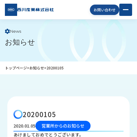
西川
お問い合わせ
産業
株式
会社
News
お知らせ
企
業
情
報
トップページ
>
お知らせ
>
20200105
私
た
ち
の
取
り
20200105
組
み
2020.01.05
営業所からのお知らせ
商
あけましておめでとうございます。