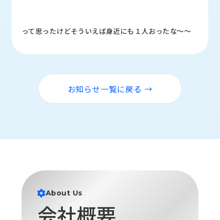
ロ
グ
って思ったけどそういえば身近にも１人おったな～～
採
用
情
報
お知らせ一覧に戻る →
お
メ
問
ル
い
マ
合
ガ
わ
登
せ
録
awasangyo_nbc
About Us
会社概要