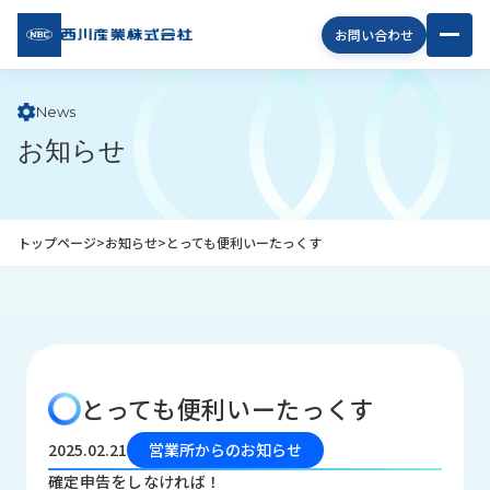
西川
お問い合わせ
産業
株式
会社
News
お知らせ
企
業
情
報
トップページ
>
お知らせ
>
とっても便利いーたっくす
私
た
ち
の
取
り
とっても便利いーたっくす
組
み
2025.02.21
営業所からのお知らせ
商
確定申告をしなければ！