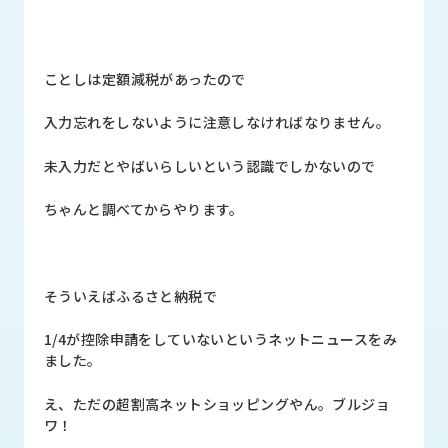
品
情
報
ことしは定額減税があったので
受
注
入力忘れをしないように注意しなければなりません。
事
例
未入力だとやばいらしいという認識でしかないので
取
ちゃんと調べてからやります。
扱
メ
ー
カ
そういえばふるさと納税で
ー
1/4が控除申請をしていないというネットニュースをみ
お
ました。
知
ら
え、ただの超割高ネットショッピングやん。ブルジョ
せ/
ワ！
ブ