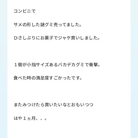
品
情
コンビニで
報
サメの形した謎グミ売ってました。
受
注
ひさしぶりにお菓子でジャケ買いしました。
事
例
取
１個が小指サイズあるバカデカグミで衝撃。
扱
メ
食べた時の満足度すごかったです。
ー
カ
ー
またみつけたら買いたいなとおもいつつ
お
知
はや１ヵ月、、。
ら
せ/
ブ