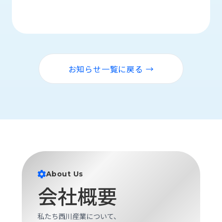
ロ
グ
採
用
情
お知らせ一覧に戻る →
報
お
メ
問
ル
い
マ
合
ガ
わ
登
せ
録
awasangyo_nbc
About Us
会社概要
私たち西川産業について、