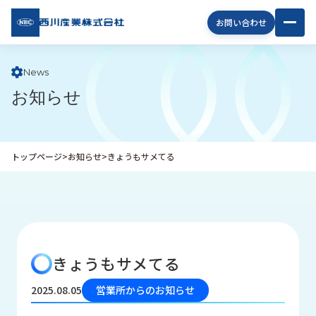
西川
お問い合わせ
産業
株式
会社
News
お知らせ
企
業
情
報
トップページ
>
お知らせ
>
きょうもサメてる
私
た
ち
の
取
り
きょうもサメてる
組
み
2025.08.05
営業所からのお知らせ
商