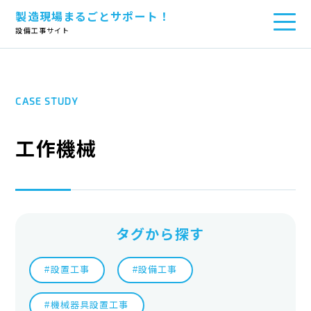
製造現場まるごとサポート！
TOP
>
設備
>
工作機械
設備工事サイト
CASE STUDY
工作機械
タグから探す
#設置工事
#設備工事
#機械器具設置工事