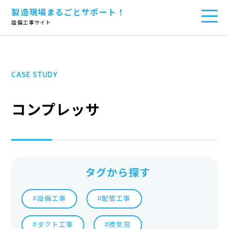
製造現場まるごとサポート！
TOP
>
設備
>
コンプレッサ
設備工事サイト
CASE STUDY
コンプレッサ
タグから探す
#設備工事
#配管工事
#ダクト工事
#換気扇