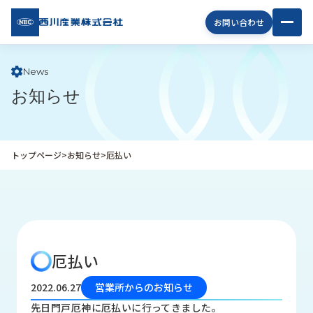
西川
お問い合わせ
産業
株式
会社
News
お知らせ
企
業
情
報
トップページ
>
お知らせ
>
厄払い
私
た
ち
の
取
り
厄払い
組
み
2022.06.27
営業所からのお知らせ
商
先日門戸厄神に厄払いに行ってきました。