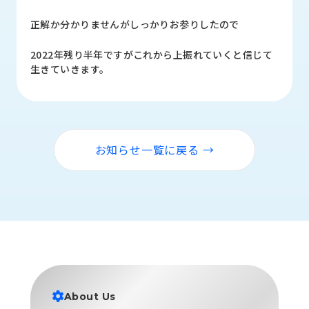
品
情
正解か分かりませんがしっかりお参りしたので
報
2022年残り半年ですがこれから上振れていくと信じて
受
生きていきます。
注
事
例
取
お知らせ一覧に戻る →
扱
メ
ー
カ
ー
お
知
ら
せ/
About Us
ブ