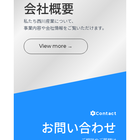
会社概要
ロ
グ
私たち西川産業について、
事業内容や会社情報をご覧いただけます。
採
用
情
View more →
報
お
メ
問
ル
い
マ
合
ガ
わ
登
せ
録
awasangyo_nbc
Contact
お問い合わせ
ご相談やご質問は