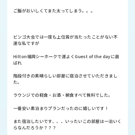
品
情
ご飯がおいしくてまた太ってしまう。。。
報
受
注
ビンゴ大会では一度も上位賞が当たったことがない不
事
運な私ですが
例
Hilton福岡シーホークで運よくGuest of the dayに選
取
ばれ
扱
メ
階段付きの素晴らしい部屋に宿泊させていただきまし
ー
た。
カ
ー
ラウンジでの軽食・お酒・朝食すべて無料でした。
お
一番安い素泊まりプランだったのに嬉しいです！
知
ら
また宿泊したいです、、、いったいこの部屋は一泊いく
せ/
らなんだろうか？？？
ブ