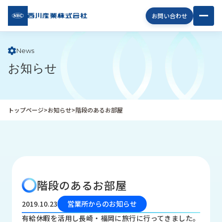
西川
お問い合わせ
産業
株式
会社
News
お知らせ
企
業
情
報
トップページ
>
お知らせ
>
階段のあるお部屋
私
た
ち
の
取
り
階段のあるお部屋
組
み
2019.10.23
営業所からのお知らせ
商
有給休暇を活用し長崎・福岡に旅行に行ってきました。