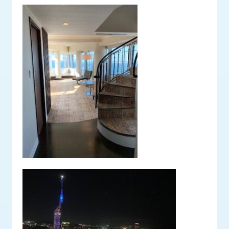
ロ
グ
採
用
情
報
お
メ
問
ル
い
マ
合
ガ
わ
登
せ
録
awasangyo_nbc