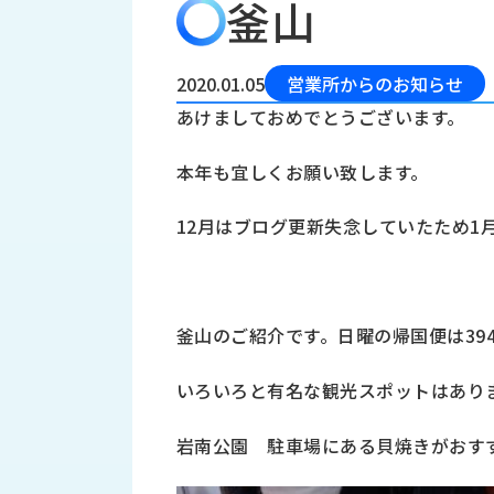
釜山
会
う
社
れ
り
概
し
組
要
か
2020.01.05
営業所からのお知らせ
っ
経
み
あけましておめでとうございます。
た
営
受
理
私
本年も宜しくお願い致します。
注
念
た
ち
拠
12月はブログ更新失念していたため1
の
点
取
取
一
り
扱
覧
組
メ
西
み
釜山のご紹介です。日曜の帰国便は39
川
ー
サ
産
ス
いろいろと有名な観光スポットはあり
業
カ
テ
の
ナ
ー
岩南公園 駐車場にある貝焼きがおす
沿
ビ
革
リ
工