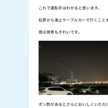
す
定・
これで運転手はわかると思います。
す
作
め
業
商
松原から海上ケーブルカーで行くこと
工
品
具
情
夜は夜景もきれいです。
環
報
境
エ
機
ン
器・
ジ
工
ニ
場
ア
設
リ
備
ン
マ
グ
テ
情
ハ
報
ン・
中
FA
古・
ポン酢があるとさらにおいしくいただ
シ
短