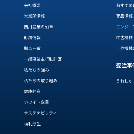
ロ
会社概要
おすすめ
グ
営業所情報
商品情報
お
メ
西川産業の沿革
エンジニ
採
問
ル
用
い
マ
財務情報
中古機械
情
合
ガ
拠点一覧
工作機械の自
報
わ
登
せ
録
一般事業主行動計画
@nishikawasangyo_nbc
受注事
私たちの強み
私たちの取り組み
うれしか
健康経営
ホワイト企業
サステナビリティ
福利厚生