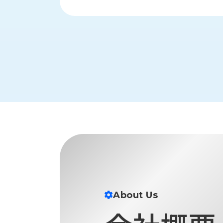
ス
納
テ
期
ム
機
機
械
器
情
メ
報
カ
工
ト
作
ロ・
機
制
械
御
の
機
自
器
動
化,AI,
IoT
お
知
About Us
ら