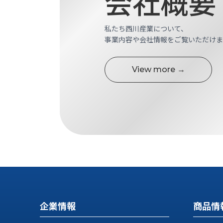
会社概要
せ/
ブ
私たち西川産業について、
ロ
事業内容や会社情報をご覧いただけま
グ
View more →
お
知
ら
せ
営
業
所
ブ
ロ
グ
社
長
企業情報
商品情
ブ