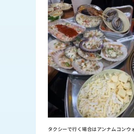
財
テ
作
務
ィ
機
情
械・
福
報
鍛
利
圧
一
厚
機
般
生
械・
事
CAD/CAM
業
主
商
ロ
行
ボ
品
動
ッ
計
情
ト
画
切
報
私
削・
た
ツ
新
ち
ー
着
の
リ
一
強
ン
覧
み
グ・
タクシーで行く場合はアンナムコンウ
お
測