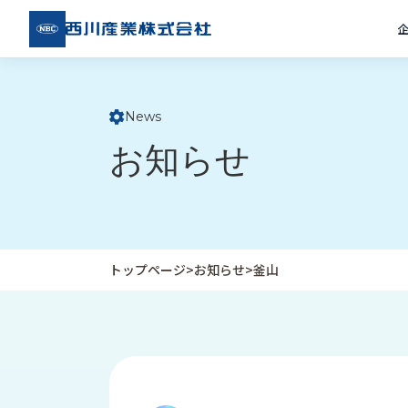
西川
産業
株式
会社
News
ト
お知らせ
ッ
プ
ペ
ー
ジ
トップページ
>
お知らせ
>
釜山
企
私
受
業
た
注
情
ち
事
報
の
例
取