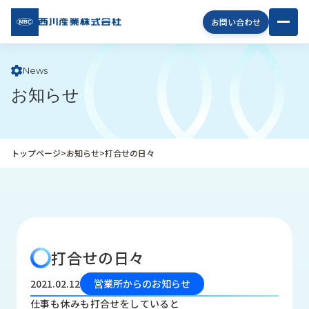
西川
お問い合わせ
産業
株式
会社
News
お知らせ
企
業
情
報
トップページ
>
お知らせ
>
打合せの日々
私
た
ち
の
取
り
打合せの日々
組
み
2021.02.12
営業所からのお知らせ
商
仕事も休みも打合せをしていると