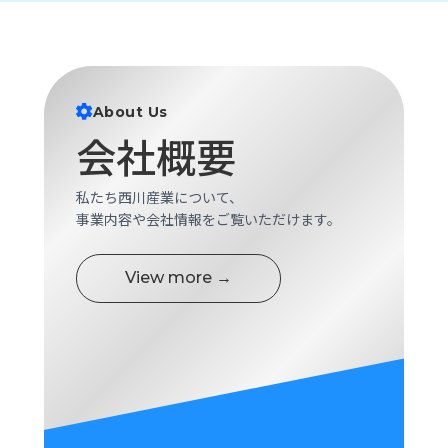
ロ
グ
採
About Us
用
情
会社概要
報
お
メ
私たち西川産業について、
問
ル
事業内容や会社情報をご覧いただけます。
い
マ
合
ガ
わ
登
View more →
せ
録
awasangyo_nbc