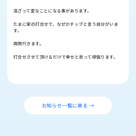
品
情
混ざって変なことになる事があります。
報
たまに家の打合せで、なぜかチップと言う自分がいま
受
す。
注
事
病院行きます。
例
打合せさせて頂けるだけで幸せと思って頑張ります。
取
扱
メ
ー
カ
ー
お知らせ一覧に戻る →
お
知
ら
せ/
ブ