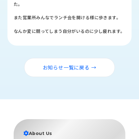
品
た。
情
報
また営業所みんなでランチ会を開ける様に歩きます。
受
なんか変に競ってしまう自分がいるのに少し疲れます。
注
事
例
取
お知らせ一覧に戻る →
扱
メ
ー
カ
ー
お
知
ら
せ/
About Us
ブ