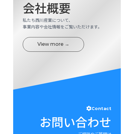
会社概要
ロ
グ
私たち西川産業について、
事業内容や会社情報をご覧いただけます。
採
用
情
View more →
報
お
メ
問
ル
い
マ
合
ガ
わ
登
せ
録
awasangyo_nbc
Contact
お問い合わせ
ご相談やご質問は