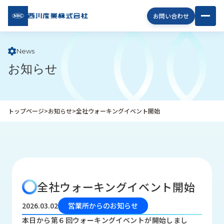
西川
お問い合わせ
産業
株式
会社
News
お知らせ
企
業
情
報
トップページ
>
お知らせ
>
全社ウォーキングイベント開始
私
た
ち
の
取
り
全社ウォーキングイベント開始
組
み
2026.03.02
営業所からのお知らせ
商
本日から第６回ウォーキングイベントが開始しまし