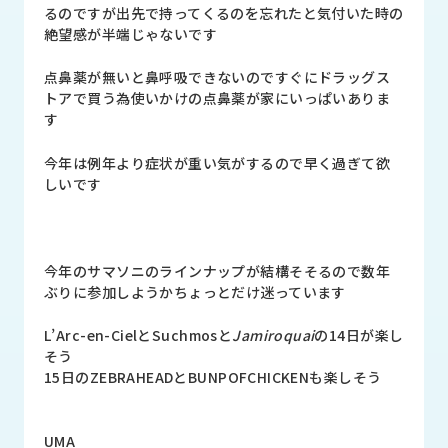
品
るのですが出先で持ってくるのを忘れたと気付いた時の
情
絶望感が半端じゃないです
報
点鼻薬が無いと鼻呼吸できないのですぐにドラッグス
受
トアで買う為使いかけの点鼻薬が家にいっぱいありま
注
す
事
例
今年は例年より症状が重い気がするので早く過ぎて欲
しいです
取
扱
メ
ー
今年のサマソニのラインナップが結構そそるので数年
カ
ぶりに参加しようかちょっとだけ迷っています
ー
L’Arc-en-CielとSuchmosと
Jamiroquai
の14日が楽し
そう
お
15日のZEBRAHEADとBUNPOFCHICKENも楽しそう
知
ら
せ/
ブ
UMA