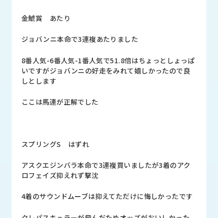
ロ
グ
金鯱賞 あたり
ジョバンニ本命で3連複あたりました
採
用
8番人気-6番人気-1番人気で51.8倍はちょっとしょっぱ
情
いですがジョバンニの好走をみれて嬉しかったので良
報
しとします
お
メ
ここは馬連が正解でした
問
ル
い
マ
合
ガ
わ
登
スプリングS はずれ
せ
録
awasangyo_nbc
アスクエジンバラ本命で3連複買いましたが3着のアク
ロフェイズ抑えれず撃沈
4着のサウンドムーブは抑えてただけに悔しかったです
クレパスキュラーが飛んだためオッズがおいしかった