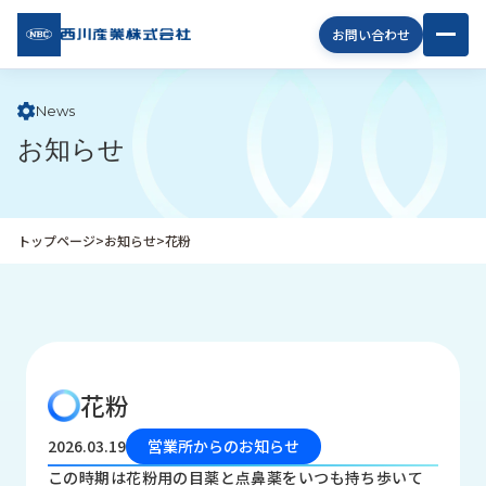
西川
お問い合わせ
産業
株式
会社
News
お知らせ
企
業
情
報
トップページ
>
お知らせ
>
花粉
私
た
ち
の
取
り
花粉
組
み
2026.03.19
営業所からのお知らせ
商
この時期は花粉用の目薬と点鼻薬をいつも持ち歩いて