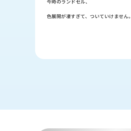
今時のランドセル、
財
テ
作
務
ィ
機
情
色展開が凄すぎて、ついていけません
械・
福
報
鍛
利
圧
一
厚
機
般
生
械・
事
CAD/CAM
業
主
商
ロ
行
ボ
品
動
ッ
計
情
ト
画
切
報
私
削・
た
ツ
新
ち
ー
着
の
リ
一
強
ン
覧
み
グ・
お
測