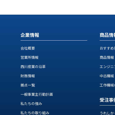
ス
納
テ
期
ム
機
機
械
器
情
メ
報
企業情報
商品情
カ
工
ト
作
会社概要
おすすめ
ロ・
機
制
営業所情報
商品情報
械
御
の
機
西川産業の沿革
エンジニ
自
器
動
財務情報
中古機械
化,AI,
拠点一覧
工作機械の自
IoT
お
一般事業主行動計画
知
受注事
私たちの強み
ら
私たちの取り組み
うれしか