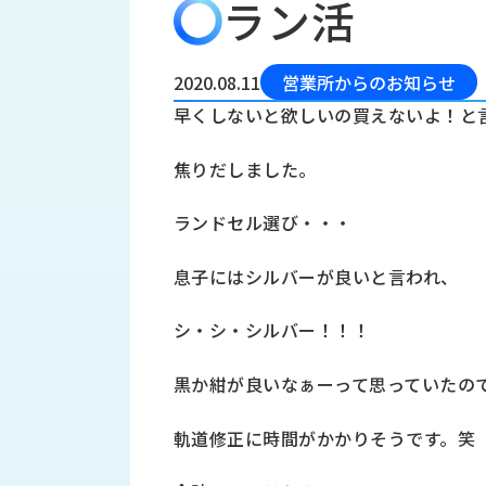
ラン活
会
う
社
れ
り
概
し
組
要
か
2020.08.11
営業所からのお知らせ
っ
経
み
早くしないと欲しいの買えないよ！と
た
営
受
理
私
焦りだしました。
注
念
た
ち
拠
ランドセル選び・・・
の
点
取
取
一
息子にはシルバーが良いと言われ、
り
扱
覧
組
メ
西
み
シ・シ・シルバー！！！
川
ー
サ
産
ス
黒か紺が良いなぁーって思っていたの
業
カ
テ
の
ナ
ー
軌道修正に時間がかかりそうです。笑
沿
ビ
革
リ
工