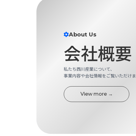
す
定・
す
作
め
業
商
工
品
具
About Us
情
環
会社概要
報
境
エ
機
ン
器・
ジ
私たち西川産業について、
工
ニ
事業内容や会社情報をご覧いただけま
場
ア
設
リ
備
ン
View more →
マ
グ
テ
情
ハ
報
ン・
中
FA
古・
シ
短