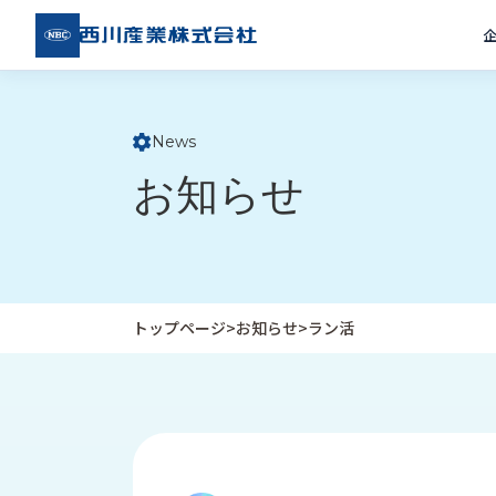
西川
産業
株式
会社
News
ト
お知らせ
ッ
プ
ペ
ー
ジ
トップページ
>
お知らせ
>
ラン活
企
私
受
業
た
注
情
ち
事
報
の
例
取