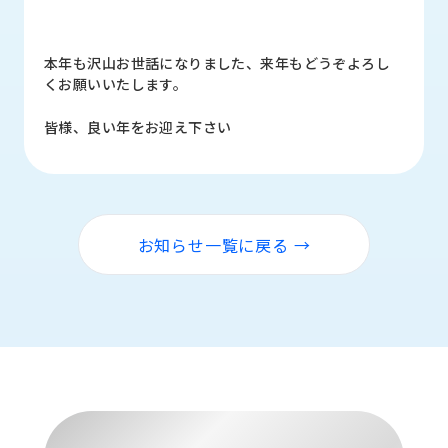
ロ
グ
本年も沢山お世話になりました、来年もどうぞよろし
くお願いいたします。
採
用
皆様、良い年をお迎え下さい
情
報
お
メ
問
ル
い
マ
お知らせ一覧に戻る →
合
ガ
わ
登
せ
録
awasangyo_nbc