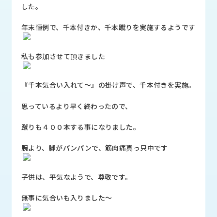
品
した。
情
報
年末恒例で、千本付きか、千本蹴りを実施するようです
受
私も参加させて頂きました
注
事
例
『千本気合い入れて～』の掛け声で、千本付きを実施。
取
思っているより早く終わったので、
扱
メ
蹴りも４００本する事になりました。
ー
カ
腕より、脚がパンパンで、筋肉痛真っ只中です
ー
お
子供は、平気なようで、尊敬です。
知
ら
無事に気合いも入りました～
せ/
ブ