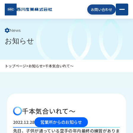
西川
お問い合わせ
産業
株式
会社
News
お知らせ
企
業
情
報
トップページ
>
お知らせ
>
千本気合いれて～
私
た
ち
の
取
り
千本気合いれて～
組
み
2022.12.28
営業所からのお知らせ
商
先日、子供が通っている空手の年内最終の練習がありま