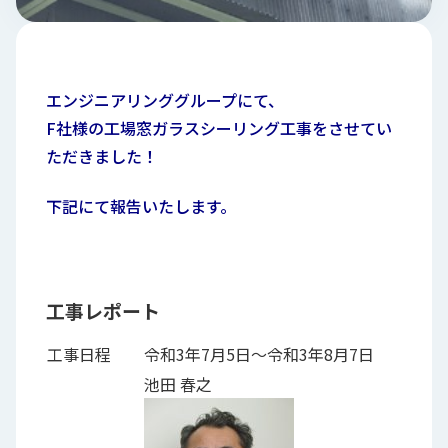
ロ
グ
採
エンジニアリンググループにて、
用
F社様の工場窓ガラスシーリング工事をさせてい
情
ただきました！
報
お
メ
下記にて報告いたします。
問
ル
い
マ
合
ガ
わ
登
せ
録
工事レポート
awasangyo_nbc
工事日程
令和3年7月5日～令和3年8月7日
池田 春之