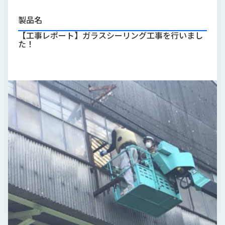
品
情
製品名
報
【工事レポート】ガラスシーリング工事を行いまし
た！
受
注
事
例
取
扱
メ
ー
カ
ー
お
知
ら
せ/
ブ