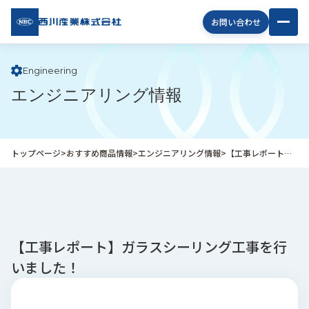
西川
お問い合わせ
産業
株式
会社
Engineering
エンジニアリング情報
企
業
情
報
トップページ
>
おすすめ商品情報
>
エンジニアリング情報
>
【工事レポート】ガラスシーリング工事を行いました！
私
た
ち
の
取
り
【工事レポート】ガラスシーリング工事を行
組
いました！
み
商