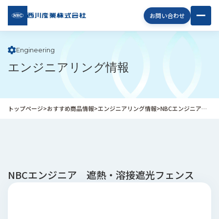
西川
お問い合わせ
産業
株式
会社
Engineering
エンジニアリング情報
企
業
情
報
トップページ
>
おすすめ商品情報
>
エンジニアリング情報
>
NBCエンジニア 遮熱・溶接遮光フェンス
私
た
ち
の
取
り
NBCエンジニア 遮熱・溶接遮光フェンス
組
み
商