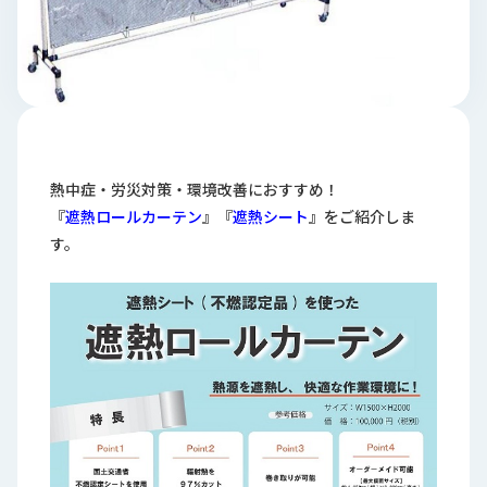
ロ
グ
採
用
情
報
熱中症・労災対策・環境改善におすすめ！
お
メ
『
遮熱ロールカーテン
』『
遮熱シート
』をご紹介しま
問
ル
す。
い
マ
合
ガ
わ
登
せ
録
awasangyo_nbc