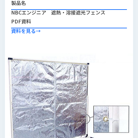
製品名
品
情
NBCエンジニア 遮熱・溶接遮光フェンス
報
PDF資料
受
資料を見る
→
注
事
例
取
扱
メ
ー
カ
ー
お
知
ら
せ/
ブ