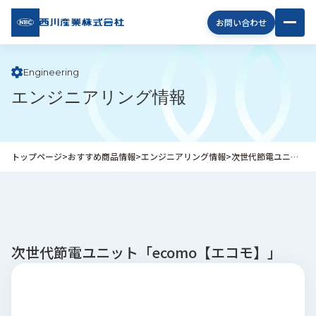
西川
お問い合わせ
産業
株式
会社
Engineering
エンジニアリング情報
企
業
情
報
トップページ
>
おすすめ商品情報
>
エンジニアリング情報
>
次世代節電ユニット「ecomo【エコモ】」
私
た
ち
の
取
り
次世代節電ユニット「ecomo【エコモ】」
組
み
商