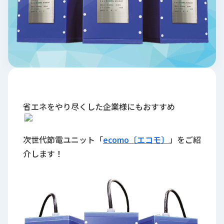
ロ
グ
採
用
情
報
お
メ
省エネをやり尽くした企業様にもおすすめ
問
ル
い
マ
合
ガ
わ
登
次世代節電ユニット「
ecomo〔エコモ〕
」をご紹
せ
録
介します！
awasangyo_nbc