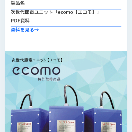
製品名
品
情
次世代節電ユニット「ecomo【エコモ】」
報
PDF資料
受
資料を見る
→
注
事
例
取
扱
メ
ー
カ
ー
お
知
ら
せ/
ブ