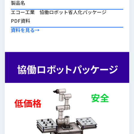
製品名
品
情
エコー工業 協働ロボット省人化パッケージ
報
PDF資料
受
資料を見る
→
注
事
例
取
扱
メ
ー
カ
ー
お
知
ら
せ/
ブ