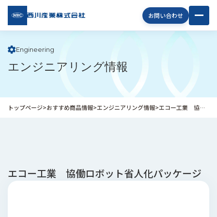
西川
お問い合わせ
産業
株式
会社
Engineering
エンジニアリング情報
企
業
情
報
トップページ
>
おすすめ商品情報
>
エンジニアリング情報
>
エコー工業 協働ロボット省人化パッケージ
私
た
ち
の
取
り
エコー工業 協働ロボット省人化パッケージ
組
み
商