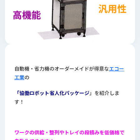
ロ
グ
採
用
情
報
お
メ
問
ル
自動機・省力機のオーダーメイドが得意な
エコー
い
マ
工業
の
合
ガ
わ
登
「協働ロボット省人化パッケージ
」を紹介しま
せ
録
す！
awasangyo_nbc
ワークの供給・整列やトレイの段積みを低価格で