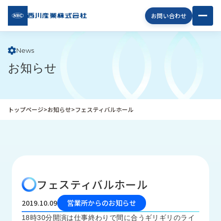
西川
お問い合わせ
産業
株式
会社
News
お知らせ
企
業
情
報
トップページ
>
お知らせ
>
フェスティバルホール
私
た
ち
の
取
り
フェスティバルホール
組
み
2019.10.09
営業所からのお知らせ
商
18時30分開演は仕事終わりで間に合うギリギリのライ