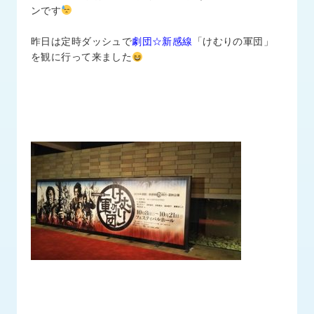
品
ンです
情
報
昨日は定時ダッシュで
劇団☆新感線
「けむりの軍団」
を観に行って来ました
受
注
事
例
取
扱
メ
ー
カ
ー
お
知
ら
せ/
ブ