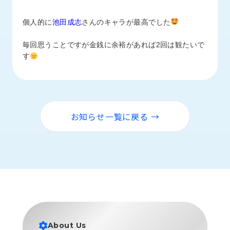
ロ
グ
個人的に
池田成志
さんのキャラが最高でした
毎回思うことですが金銭に余裕があれば2回は観たいで
採
す
用
情
報
お
メ
問
ル
お知らせ一覧に戻る →
い
マ
合
ガ
わ
登
せ
録
awasangyo_nbc
About Us