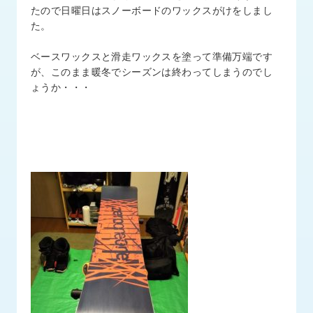
品
たので日曜日はスノーボードのワックスがけをしまし
情
た。
報
ベースワックスと滑走ワックスを塗って準備万端です
受
が、このまま暖冬でシーズンは終わってしまうのでし
注
ょうか・・・
事
例
取
扱
メ
ー
カ
ー
お
知
ら
せ/
ブ