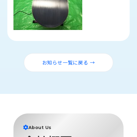
ロ
グ
採
用
情
報
お
メ
お知らせ一覧に戻る →
問
ル
い
マ
合
ガ
わ
登
せ
録
awasangyo_nbc
About Us