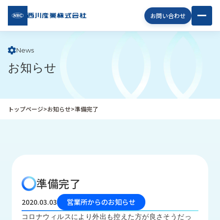
西川
お問い合わせ
産業
株式
会社
News
お知らせ
企
業
情
報
トップページ
>
お知らせ
>
準備完了
私
た
ち
の
取
り
準備完了
組
み
2020.03.03
営業所からのお知らせ
商
コロナウィルスにより外出も控えた方が良さそうだっ