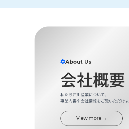
財
テ
作
務
ィ
機
情
械・
福
報
鍛
利
圧
一
厚
機
般
生
械・
事
CAD/CAM
業
主
商
ロ
行
About Us
ボ
品
動
ッ
会社概要
計
情
ト
画
切
報
私
削・
私たち西川産業について、
た
ツ
新
事業内容や会社情報をご覧いただけま
ち
ー
着
の
リ
一
強
ン
覧
View more →
み
グ・
お
測