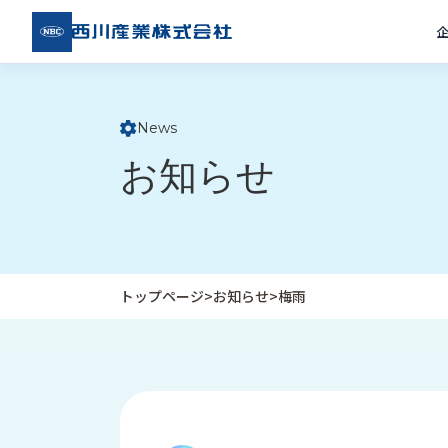
西川
産業
株式
会社
News
ト
お知らせ
ッ
プ
ペ
ー
ジ
トップページ
>
お知らせ
>
梅雨
企
私
受
業
た
注
情
ち
事
報
の
例
取