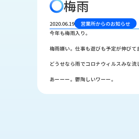
梅雨
会
う
社
れ
り
概
し
組
要
か
2020.06.19
営業所からのお知らせ
っ
経
み
今年も梅雨入り。
た
営
受
理
私
梅雨嫌い。仕事も遊びも予定が伸びて
注
念
た
ち
拠
どうせなら雨でコロナウィルスみな流
の
点
取
取
一
あーーー。鬱陶しいワーー。
り
扱
覧
組
メ
西
み
川
ー
サ
産
ス
業
カ
テ
の
ナ
ー
沿
ビ
革
リ
工