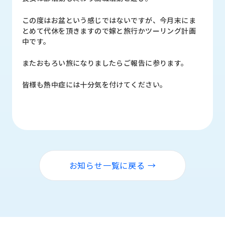
ロ
グ
この度はお盆という感じではないですが、今月末にま
とめて代休を頂きますので嫁と旅行かツーリング計画
中です。
採
用
またおもろい旅になりましたらご報告に参ります。
情
報
皆様も熱中症には十分気を付けてください。
お
メ
問
ル
い
マ
合
ガ
わ
登
せ
録
お知らせ一覧に戻る →
awasangyo_nbc