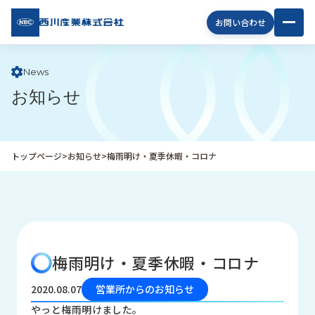
西川
お問い合わせ
産業
株式
会社
News
お知らせ
企
業
情
報
トップページ
>
お知らせ
>
梅雨明け・夏季休暇・コロナ
私
た
ち
の
取
り
梅雨明け・夏季休暇・コロナ
組
み
2020.08.07
営業所からのお知らせ
商
やっと梅雨明けました。