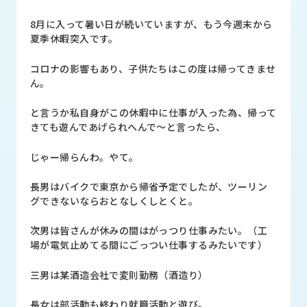
品
情
8月に入って暑い日が続いていますが、もう今週末から
報
夏季休暇突入です。
受
コロナの影響もあり、子供たちはこの度は帰ってきませ
注
ん。
事
例
と言うか私自身がこの休暇中に仕事が入った為、帰って
きても遊んであげられへんで～と言ったら、
取
扱
じゃー帰らんわ。やて。
メ
ー
長男はバイクで東京から帰省予定でしたが、ツーリン
カ
グできないならおとなしくしとくと。
ー
次男は皆さんが休みの間はがっつり仕事みたい。（工
お
場が電気止めてる間にごっつい仕事するみたいです）
知
ら
三男は某酒造会社で変則勤務（酒造り）
せ/
ブ
長女は部活動も終わり就職活動と遊び。