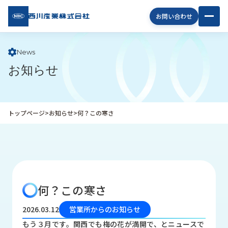
西川
お問い合わせ
産業
株式
会社
News
お知らせ
企
業
情
報
トップページ
>
お知らせ
>
何？この寒さ
私
た
ち
の
取
り
何？この寒さ
組
み
2026.03.12
営業所からのお知らせ
商
もう３月です。関西でも梅の花が満開で、とニュースで