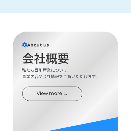
ロ
グ
採
用
情
About Us
報
会社概要
お
メ
問
ル
い
マ
私たち西川産業について、
合
ガ
事業内容や会社情報をご覧いただけます。
わ
登
せ
録
View more →
awasangyo_nbc