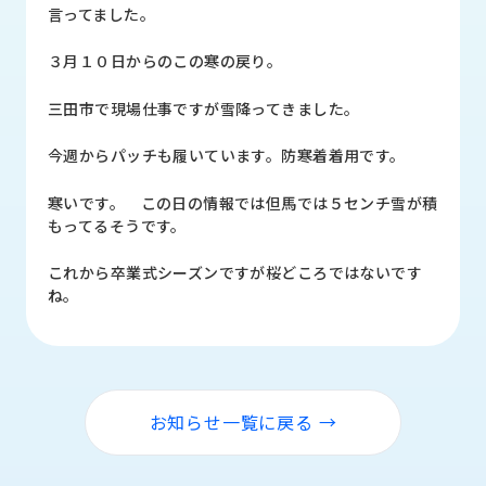
品
言ってました。
情
報
３月１０日からのこの寒の戻り。
受
三田市で現場仕事ですが雪降ってきました。
注
事
今週からパッチも履いています。防寒着着用です。
例
寒いです。 この日の情報では但馬では５センチ雪が積
取
もってるそうです。
扱
メ
これから卒業式シーズンですが桜どころではないです
ー
ね。
カ
ー
お
知
お知らせ一覧に戻る →
ら
せ/
ブ