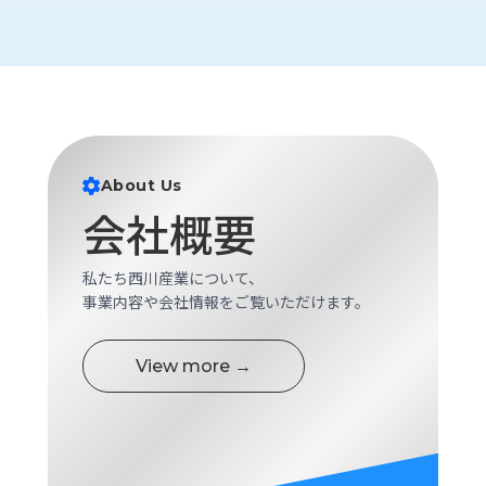
ロ
グ
採
用
情
報
About Us
お
メ
会社概要
問
ル
い
マ
合
ガ
私たち西川産業について、
わ
登
事業内容や会社情報をご覧いただけます。
せ
録
awasangyo_nbc
View more →