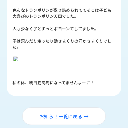
品
情
色んなトランポリンが敷き詰められててそこは子ども
報
大喜びのトランポリン天国でした。
受
人も少なく子とずっとボヨーンてしてました。
注
事
子は飛んだり走ったり動きまくりの汗かきまくりでし
例
た。
取
扱
メ
ー
私の体、明日筋肉痛になってませんよーに！
カ
ー
お
知
ら
お知らせ一覧に戻る →
せ/
ブ