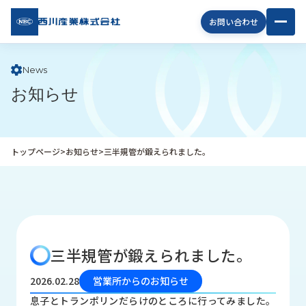
西川
お問い合わせ
産業
株式
会社
News
お知らせ
企
業
情
報
トップページ
>
お知らせ
>
三半規管が鍛えられました。
私
た
ち
の
取
り
三半規管が鍛えられました。
組
み
2026.02.28
営業所からのお知らせ
商
息子とトランポリンだらけのところに行ってみました。