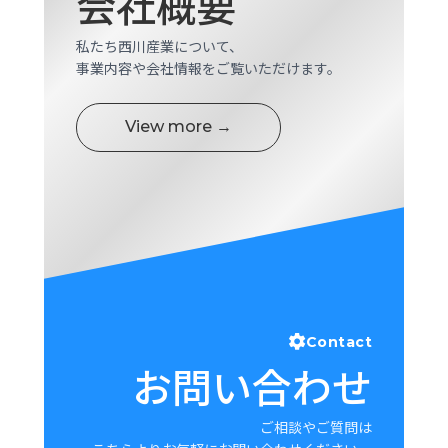
会社概要
ロ
グ
私たち西川産業について、
事業内容や会社情報をご覧いただけます。
採
用
View more →
情
報
お
メ
問
ル
い
マ
合
ガ
わ
登
せ
録
awasangyo_nbc
Contact
お問い合わせ
ご相談やご質問は