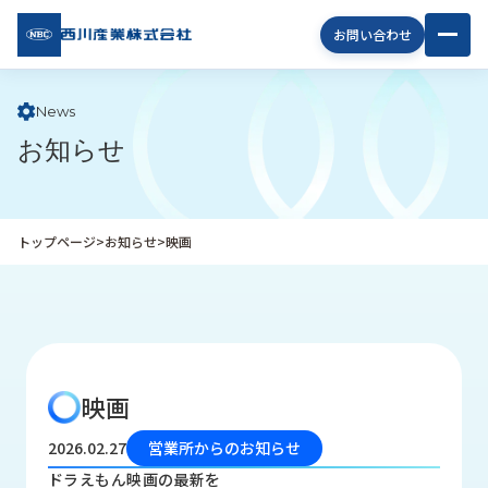
西川
お問い合わせ
産業
株式
会社
News
お知らせ
企
業
情
報
トップページ
>
お知らせ
>
映画
私
た
ち
の
取
り
映画
組
み
2026.02.27
営業所からのお知らせ
商
ドラえもん映画の最新を