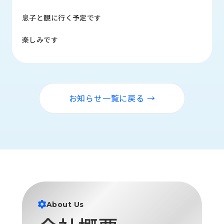
品
情
息子と観に行く予定です
報
楽しみです
受
注
事
例
お知らせ一覧に戻る →
取
扱
メ
ー
カ
ー
お
知
ら
About Us
せ/
ブ