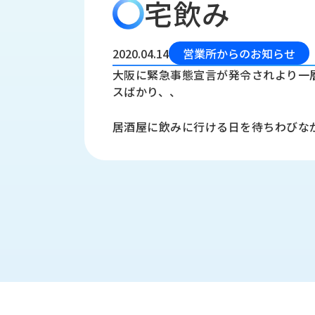
宅飲み
会
う
社
れ
り
概
し
組
要
か
2020.04.14
営業所からのお知らせ
っ
経
み
大阪に緊急事態宣言が発令されより一
た
営
スばかり、、
受
理
私
注
念
た
居酒屋に飲みに行ける日を待ちわびな
ち
拠
の
点
取
取
一
り
扱
覧
組
メ
西
み
川
ー
サ
産
ス
業
カ
テ
の
ナ
ー
沿
ビ
革
リ
工