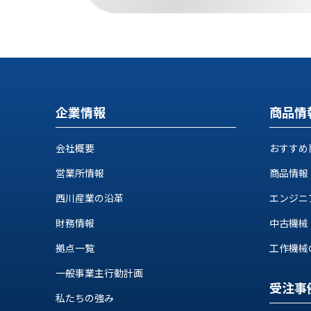
す
定・
す
作
め
業
商
工
品
具
情
環
報
企業情報
商品情
境
エ
機
ン
器・
会社概要
おすすめ
ジ
工
ニ
営業所情報
商品情報
場
ア
設
リ
西川産業の沿革
エンジニ
備
ン
財務情報
中古機械
マ
グ
テ
情
拠点一覧
工作機械の自
ハ
報
ン・
一般事業主行動計画
中
受注事
FA
古・
私たちの強み
シ
短