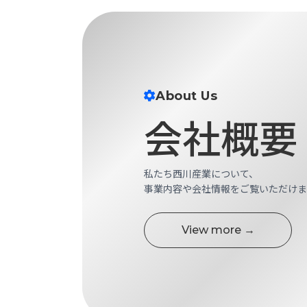
財
テ
作
務
ィ
機
情
械・
福
報
鍛
利
圧
一
厚
機
般
生
About Us
械・
事
CAD/CAM
業
会社概要
主
商
ロ
行
ボ
品
動
ッ
私たち西川産業について、
計
情
ト
事業内容や会社情報をご覧いただけま
画
切
報
私
削・
た
View more →
ツ
新
ち
ー
着
の
リ
一
強
ン
覧
み
グ・
お
測