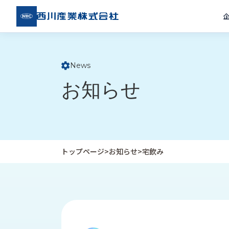
西川
産業
株式
会社
News
ト
お知らせ
ッ
プ
ペ
ー
ジ
トップページ
>
お知らせ
>
宅飲み
企
私
受
業
た
注
情
ち
事
報
の
例
取