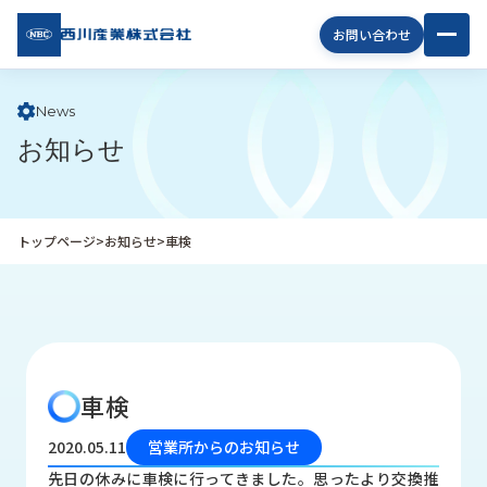
西川
お問い合わせ
産業
株式
会社
News
お知らせ
企
業
情
報
トップページ
>
お知らせ
>
車検
私
た
ち
の
取
り
車検
組
み
2020.05.11
営業所からのお知らせ
商
先日の休みに車検に行ってきました。思ったより交換推