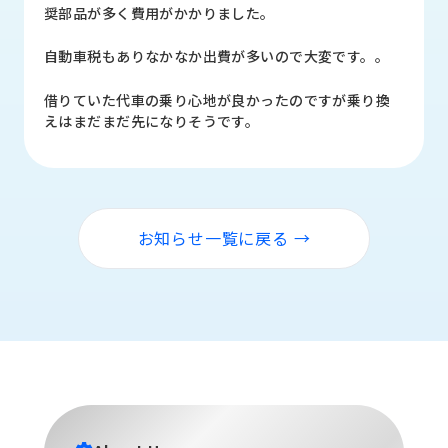
品
奨部品が多く費用がかかりました。
情
報
自動車税もありなかなか出費が多いので大変です。。
受
借りていた代車の乗り心地が良かったのですが乗り換
注
えはまだまだ先になりそうです。
事
例
取
扱
お知らせ一覧に戻る →
メ
ー
カ
ー
お
知
ら
せ/
ブ