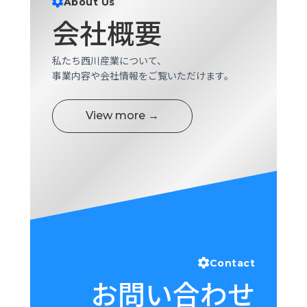
About Us
ロ
会社概要
グ
私たち西川産業について、
採
事業内容や会社情報をご覧いただけます。
用
情
報
View more →
お
メ
問
ル
い
マ
合
ガ
わ
登
せ
録
awasangyo_nbc
Contact
お問い合わせ