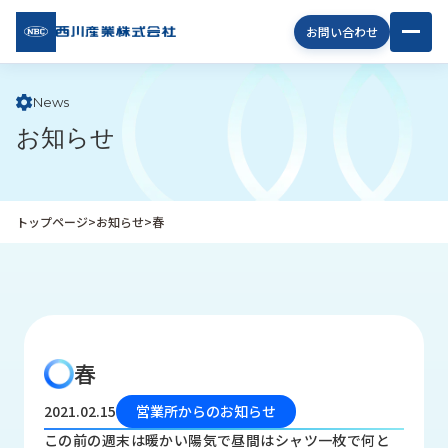
西川
お問い合わせ
産業
株式
会社
News
お知らせ
企
業
情
報
トップページ
>
お知らせ
>
春
私
た
ち
の
取
り
春
組
み
2021.02.15
営業所からのお知らせ
商
この前の週末は暖かい陽気で昼間はシャツ一枚で何と