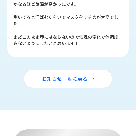
品
かなるほど気温が高かったです。
情
報
歩いてると汗ばむくらいでマスクをするのが大変でし
た。
受
注
まだこのまま春にはならないので気温の変化で体調崩
事
さないようにしたいと思います！
例
取
扱
メ
お知らせ一覧に戻る →
ー
カ
ー
お
知
ら
せ/
ブ