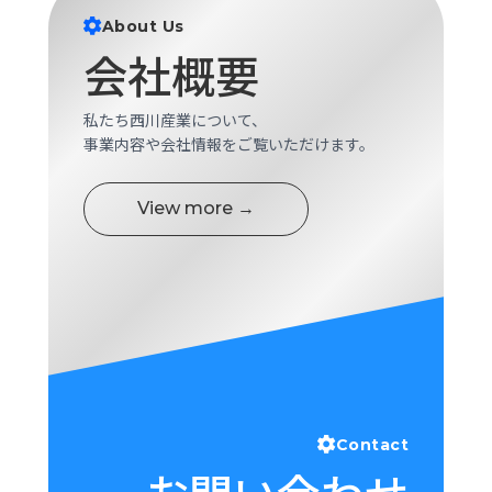
ロ
About Us
グ
会社概要
採
私たち西川産業について、
用
事業内容や会社情報をご覧いただけます。
情
報
View more →
お
メ
問
ル
い
マ
合
ガ
わ
登
せ
録
awasangyo_nbc
Contact