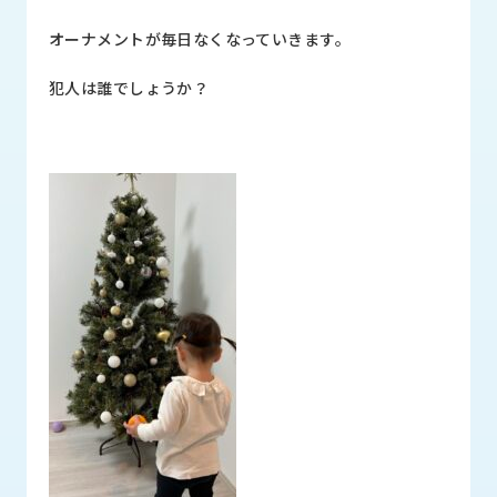
品
情
オーナメントが毎日なくなっていきます。
報
犯人は誰でしょうか？
受
注
事
例
取
扱
メ
ー
カ
ー
お
知
ら
せ/
ブ