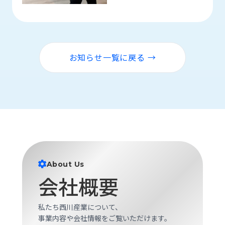
ロ
グ
採
お知らせ一覧に戻る →
用
情
報
お
メ
問
ル
い
マ
合
ガ
わ
登
せ
録
About Us
awasangyo_nbc
会社概要
私たち西川産業について、
事業内容や会社情報をご覧いただけます。