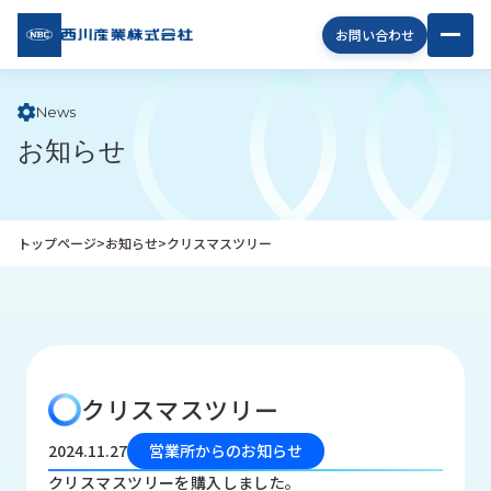
西川
お問い合わせ
産業
株式
会社
News
お知らせ
企
業
情
報
トップページ
>
お知らせ
>
クリスマスツリー
私
た
ち
の
取
り
クリスマスツリー
組
み
2024.11.27
営業所からのお知らせ
商
クリスマスツリーを購入しました。