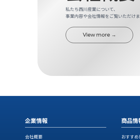
す
定・
私たち西川産業について、
す
作
事業内容や会社情報をご覧いただけま
め
業
商
工
品
具
View more →
情
環
報
境
エ
機
ン
器・
ジ
工
ニ
場
ア
設
リ
備
ン
マ
グ
テ
情
ハ
報
企業情報
商品情
ン・
中
FA
古・
シ
会社概要
おすすめ
短