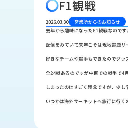
F1観戦
会
う
社
れ
り
概
し
組
要
か
2026.03.30
営業所からのお知らせ
っ
経
み
去年から趣味になったF1観戦なのです
た
営
受
理
私
配信をみていて来年こそは現地鈴鹿サ
注
念
た
ち
拠
好きなチームや選手もできたのでグッ
の
点
取
取
一
全24戦あるのですが中東での戦争で4
り
扱
覧
組
メ
西
み
しまったのはすごく残念ですが、少し
川
ー
サ
産
ス
いつかは海外サーキットへ旅行に行く
業
カ
テ
の
ナ
ー
沿
ビ
革
リ
工