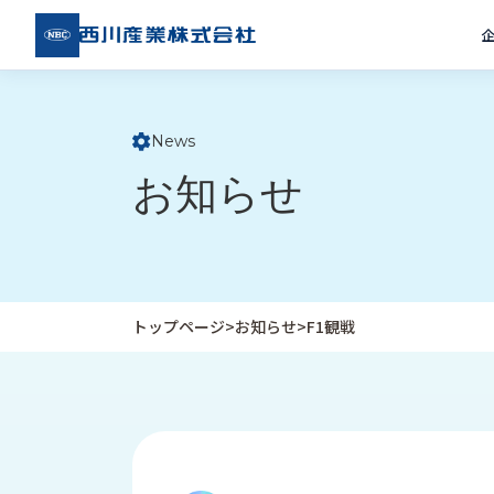
西川
産業
株式
会社
News
ト
お知らせ
ッ
プ
ペ
ー
ジ
トップページ
>
お知らせ
>
F1観戦
企
私
受
業
た
注
情
ち
事
報
の
例
取