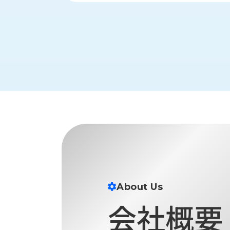
財
テ
作
務
ィ
機
情
械・
福
報
鍛
利
圧
一
厚
機
般
生
械・
事
CAD/CAM
業
主
商
ロ
行
ボ
品
動
ッ
計
情
ト
画
切
報
私
削・
た
ツ
新
ち
ー
About Us
着
の
リ
一
会社概要
強
ン
覧
み
グ・
お
測