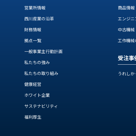
ス
納
営業所情報
商品情報
テ
期
ム
西川産業の沿革
エンジニ
機
機
械
器
財務情報
中古機械
情
メ
報
拠点一覧
工作機械の自
カ
工
一般事業主行動計画
ト
作
受注事
ロ・
機
私たちの強み
制
械
御
私たちの取り組み
うれしか
の
機
自
健康経営
器
動
ホワイト企業
化,AI,
IoT
お
サステナビリティ
知
福利厚生
ら