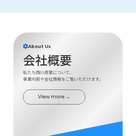
ロ
グ
採
用
情
About Us
報
会社概要
お
メ
問
ル
い
マ
私たち西川産業について、
合
ガ
事業内容や会社情報をご覧いただけます。
わ
登
せ
録
View more →
awasangyo_nbc