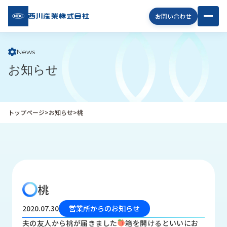
西川
お問い合わせ
産業
株式
会社
News
お知らせ
企
業
情
報
トップページ
>
お知らせ
>
桃
私
た
ち
の
取
り
桃
組
み
2020.07.30
営業所からのお知らせ
商
夫の友人から桃が届きました
箱を開けるといいにお