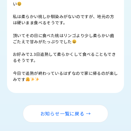
品
い
情
報
私は柔らかい桃しか馴染みがないのですが、地元の方
は硬いまま食べるそうです。
受
注
頂いてその日に食べた桃はリンゴより少し柔らかい歯
事
ごたえで甘みがたっぷりでした
例
お好みで2.3日追熟して柔らかくして食べることもでき
取
るそうです。
扱
メ
今日で追熟が終わっているはずなので家に帰るのが楽し
ー
みです
カ
ー
お
知
お知らせ一覧に戻る →
ら
せ/
ブ