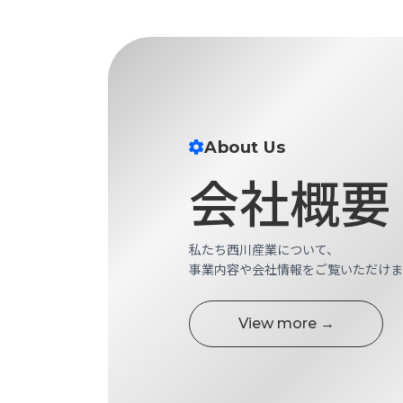
す
定・
す
作
め
業
商
工
品
具
情
環
報
境
About Us
エ
機
会社概要
ン
器・
ジ
工
ニ
場
ア
設
私たち西川産業について、
リ
備
事業内容や会社情報をご覧いただけま
ン
マ
グ
テ
情
View more →
ハ
報
ン・
中
FA
古・
シ
短