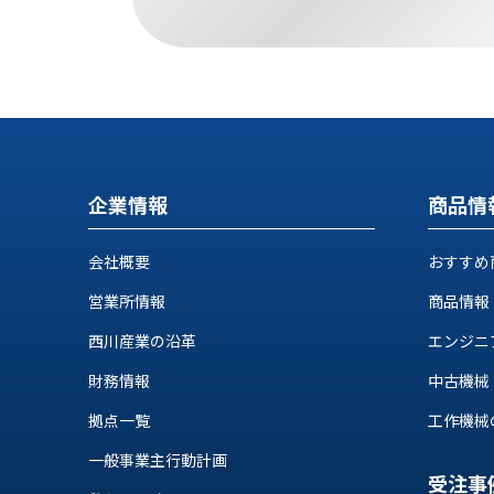
ス
納
テ
期
ム
機
機
械
器
情
メ
報
カ
工
ト
作
企業情報
商品情
ロ・
機
制
械
御
会社概要
おすすめ
の
機
自
営業所情報
商品情報
器
動
西川産業の沿革
エンジニ
化,AI,
IoT
お
財務情報
中古機械
知
拠点一覧
工作機械の自
ら
一般事業主行動計画
受注事