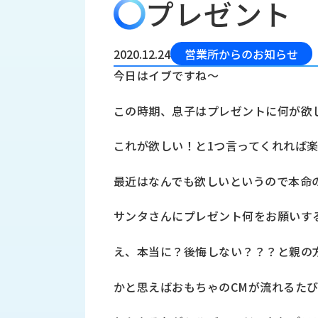
プレゼント
会
う
社
れ
り
概
し
組
要
か
2020.12.24
営業所からのお知らせ
っ
経
み
今日はイブですね～
た
営
受
理
私
この時期、息子はプレゼントに何が欲
注
念
た
ち
拠
これが欲しい！と1つ言ってくれれば
の
点
取
取
一
最近はなんでも欲しいというので本命
り
扱
覧
組
メ
西
み
サンタさんにプレゼント何をお願いす
川
ー
サ
産
ス
え、本当に？後悔しない？？？と親の
業
カ
テ
の
ナ
ー
かと思えばおもちゃのCMが流れるた
沿
ビ
革
リ
工