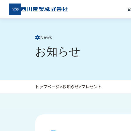
西川
産業
株式
会社
News
ト
お知らせ
ッ
プ
ペ
ー
ジ
トップページ
>
お知らせ
>
プレゼント
企
私
受
業
た
注
情
ち
事
報
の
例
取