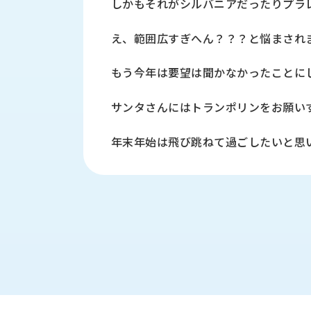
しかもそれがシルバニアだったりプラ
財
テ
作
務
ィ
機
情
え、範囲広すぎへん？？？と悩まされ
械・
福
報
鍛
利
圧
一
もう今年は要望は聞かなかったことに
厚
機
般
生
械・
事
サンタさんにはトランポリンをお願い
CAD/CAM
業
主
商
ロ
年末年始は飛び跳ねて過ごしたいと思
行
ボ
品
動
ッ
計
情
ト
画
切
報
私
削・
た
ツ
新
ち
ー
着
の
リ
一
強
ン
覧
み
グ・
お
測