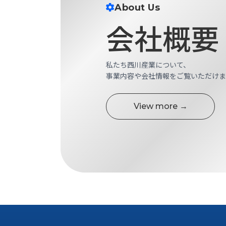
す
About Us
定・
す
作
会社概要
め
業
商
工
品
具
情
私たち西川産業について、
環
報
事業内容や会社情報をご覧いただけま
境
エ
機
ン
器・
View more →
ジ
工
ニ
場
ア
設
リ
備
ン
マ
グ
テ
情
ハ
報
ン・
中
FA
古・
シ
短