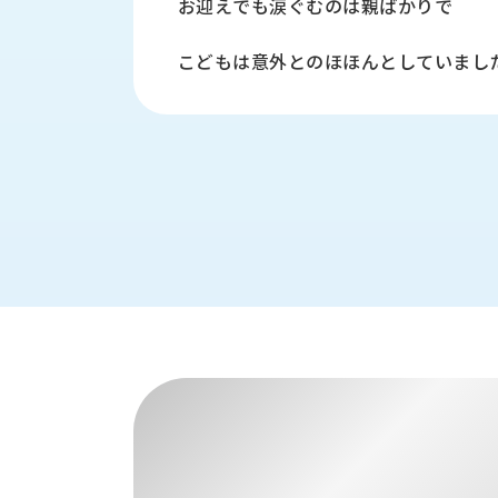
お迎えでも涙ぐむのは親ばかりで
財
テ
作
務
ィ
機
情
こどもは意外とのほほんとしていまし
械・
福
報
鍛
利
圧
一
厚
機
般
生
械・
事
CAD/CAM
業
主
商
ロ
行
ボ
品
動
ッ
計
情
ト
画
切
報
私
削・
た
ツ
新
ち
ー
着
の
リ
一
強
ン
覧
み
グ・
お
測