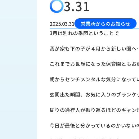
3.31
会
う
社
れ
り
概
し
組
要
か
2025.03.31
営業所からのお知らせ
っ
経
み
3月は別れの季節ということで
た
営
受
理
私
我が家も下の子が４月から新しい園へ
注
念
た
ち
拠
これまでお世話になった保育園ともお
の
点
取
取
一
朝からセンチメンタルな気分になって
り
扱
覧
組
メ
西
み
玄関出た瞬間、お気に入りのブランケ
川
ー
サ
産
ス
周りの通行人が振り返るほどのギャン
業
カ
テ
の
ナ
ー
今日が最後と分かっているのかいない
沿
ビ
革
リ
工