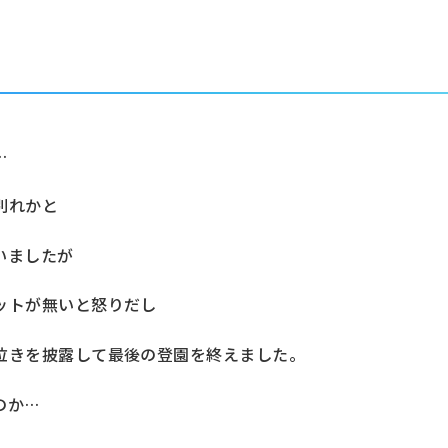
…
別れかと
いましたが
ットが無いと怒りだし
泣きを披露して最後の登園を終えました。
のか…