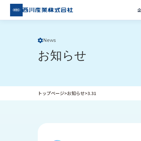
西川
産業
株式
会社
News
ト
お知らせ
ッ
プ
ペ
ー
ジ
トップページ
>
お知らせ
>
3.31
企
私
受
業
た
注
情
ち
事
報
の
例
取