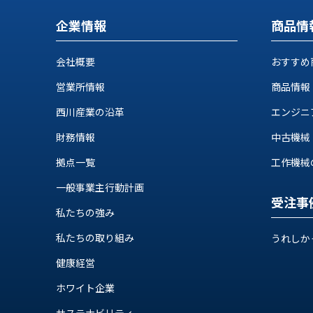
ス
納
テ
企業情報
商品情
期
ム
機
機
械
会社概要
おすすめ
器
情
営業所情報
商品情報
メ
報
カ
工
西川産業の沿革
エンジニ
ト
作
ロ・
財務情報
中古機械
機
制
械
拠点一覧
工作機械の自
御
の
機
一般事業主行動計画
自
器
受注事
動
私たちの強み
化,AI,
IoT
私たちの取り組み
うれしか
お
健康経営
知
ら
ホワイト企業
サステナビリティ