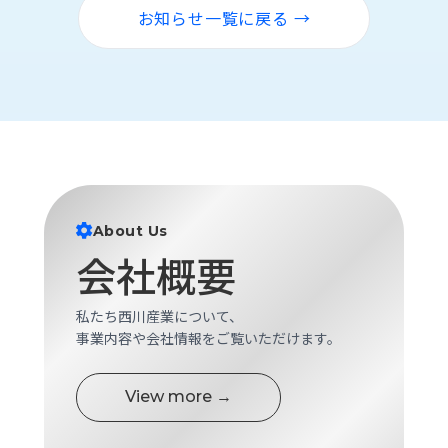
ロ
お知らせ一覧に戻る →
グ
採
用
情
報
お
メ
問
ル
About Us
い
マ
合
ガ
会社概要
わ
登
せ
録
私たち西川産業について、
awasangyo_nbc
事業内容や会社情報をご覧いただけます。
View more →