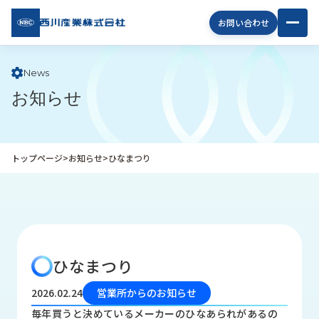
西川
お問い合わせ
産業
株式
会社
News
お知らせ
企
業
情
報
トップページ
>
お知らせ
>
ひなまつり
私
た
ち
の
取
り
ひなまつり
組
み
2026.02.24
営業所からのお知らせ
商
毎年買うと決めているメーカーのひなあられがあるの