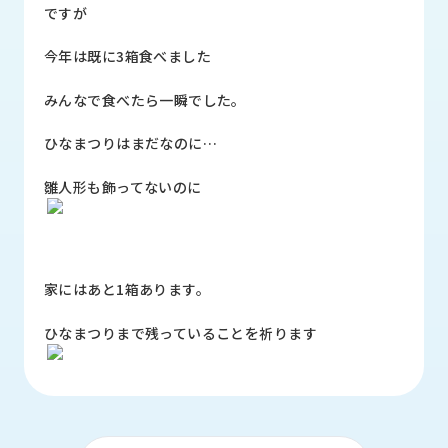
品
ですが
情
報
今年は既に3箱食べました
受
みんなで食べたら一瞬でした。
注
事
ひなまつりはまだなのに…
例
雛人形も飾ってないのに
取
扱
メ
ー
家にはあと1箱あります。
カ
ー
ひなまつりまで残っていることを祈ります
お
知
ら
せ/
ブ