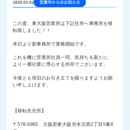
2020.03.02
営業所からのお知らせ
品
情
報
この度、東大阪営業所は下記住所へ事務所を移
受
転致しました！！
注
事
本日より新事務所で業務開始です。
例
これを機に営業所社員一同、気持ちを新たに、
取
より一層社業に専心する所存でございます。
扱
メ
ー
今後とも倍旧のお引き立てを賜りますようお願
カ
い申し上げます。
ー
お
知
【移転先住所】
ら
せ/
〒578-0965 大阪府東大阪市本庄西2丁目5番8
ブ