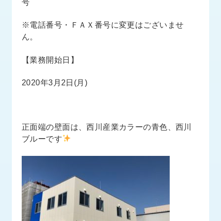
号
ロ
グ
※電話番号・ＦＡＸ番号に変更はございませ
ん。
採
用
【業務開始日】
情
報
2020年3月2日(月)
お
メ
問
ル
い
マ
合
ガ
正面端の壁面は、西川産業カラーの青色、西川
わ
登
ブルーです
せ
録
awasangyo_nbc