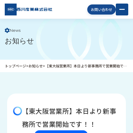
西川
お問い合わせ
産業
株式
会社
News
お知らせ
企
業
情
報
トップページ
>
お知らせ
>
【東大阪営業所】本日より新事務所で営業開始です！！
私
た
ち
の
取
り
【東大阪営業所】本日より新事
組
み
務所で営業開始です！！
商