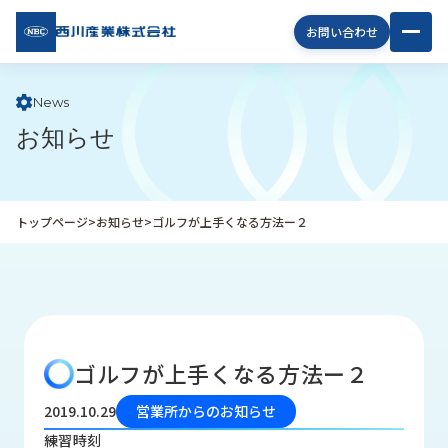
西川
お問い合わせ
産業
株式
会社
News
お知らせ
企
業
情
報
トップページ
>
お知らせ
>
ゴルフが上手くなる方法ー２
私
た
ち
の
取
り
ゴルフが上手くなる方法ー２
組
み
2019.10.29
営業所からのお知らせ
商
練習時刻