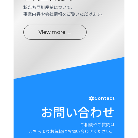
ロ
私たち西川産業について、
グ
事業内容や会社情報をご覧いただけます。
採
View more →
用
情
報
お
メ
問
ル
い
マ
合
ガ
わ
登
せ
録
Contact
awasangyo_nbc
お問い合わせ
ご相談やご質問は
こちらよりお気軽にお問い合わせください。