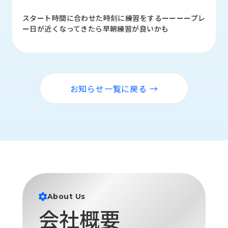
品
情
スタート時間に合わせた時刻に練習をするーーーープレ
報
ー日が近くなってきたら早朝練習が良いかも
受
注
事
例
お知らせ一覧に戻る →
取
扱
メ
ー
カ
ー
お
知
About Us
ら
会社概要
せ/
ブ