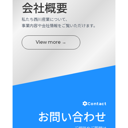
会社概要
ロ
グ
私たち西川産業について、
事業内容や会社情報をご覧いただけます。
採
用
情
View more →
報
お
メ
問
ル
い
マ
合
ガ
わ
登
せ
録
awasangyo_nbc
Contact
お問い合わせ
ご相談やご質問は