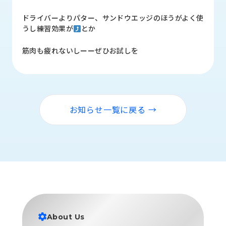
品
情
ドライバーよりパター、サンドウエッジのほうがよく使
報
うし練習効果が
とか
受
筋肉も疲れないしーーぜひお試しを
注
事
例
取
お知らせ一覧に戻る →
扱
メ
ー
カ
ー
お
知
ら
せ/
About Us
ブ