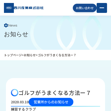
西川
お問い合わせ
産業
株式
会社
News
お知らせ
企
業
情
報
トップページ
>
お知らせ
>
ゴルフがうまくなる方法ー７
私
た
ち
の
取
り
ゴルフがうまくなる方法ー７
組
み
2020.03.10
営業所からのお知らせ
商
練習するクラブ