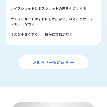
品
情
ナイスショットとミスショットの差を小さくする
報
ナイスショットはまれにしか出ない、ほとんどがミス
受
ショットなので
注
事
ミスを小さくする。 確かに算数かな？
例
取
扱
メ
お知らせ一覧に戻る →
ー
カ
ー
お
知
ら
せ/
ブ