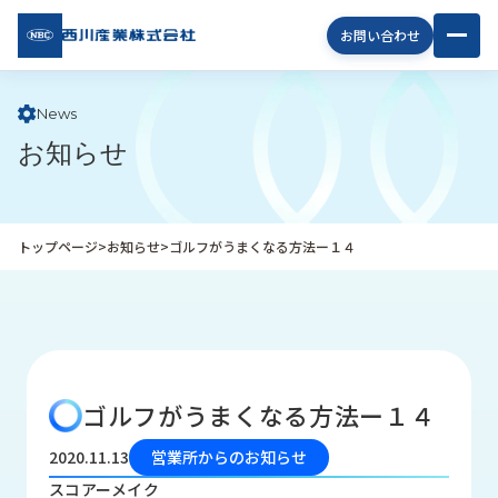
西川
お問い合わせ
産業
株式
会社
News
お知らせ
企
業
情
報
トップページ
>
お知らせ
>
ゴルフがうまくなる方法ー１４
私
た
ち
の
取
り
ゴルフがうまくなる方法ー１４
組
み
2020.11.13
営業所からのお知らせ
商
スコアーメイク