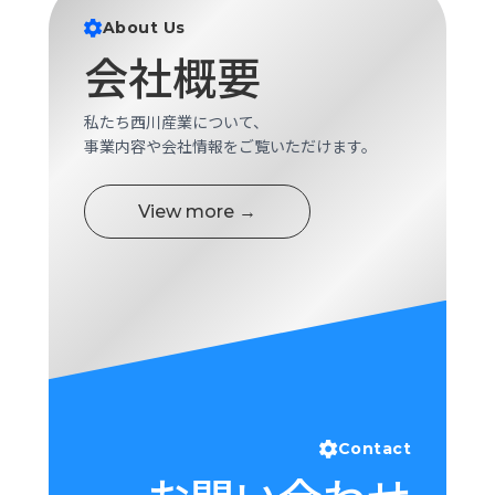
ロ
About Us
グ
会社概要
採
私たち西川産業について、
用
事業内容や会社情報をご覧いただけます。
情
報
お
メ
View more →
問
ル
い
マ
合
ガ
わ
登
せ
録
awasangyo_nbc
Contact