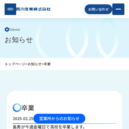
西川
お問い合わせ
産業
株式
会社
News
お知らせ
企
業
情
報
トップページ
>
お知らせ
>
卒業
私
た
ち
の
取
り
卒業
組
み
2025.02.25
営業所からのお知らせ
商
長男が今週金曜日で高校を卒業します。