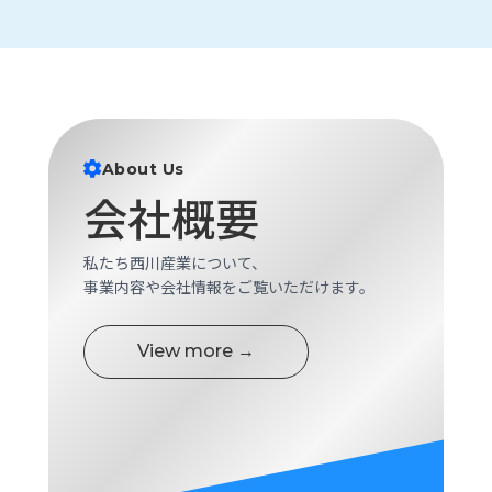
ロ
グ
採
用
情
About Us
報
会社概要
お
メ
問
ル
い
マ
私たち西川産業について、
合
ガ
事業内容や会社情報をご覧いただけます。
わ
登
せ
録
View more →
awasangyo_nbc