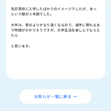
品
情
先日高校に入学したばかりのイメージでしたが、あっ
報
という間の３年間でした。
受
大学は、家のよりかなり遠くなるので、通学に慣れるま
注
で時間がかかりそうですが、大学生活を楽しんでもらえ
事
たら
例
と思います。
取
扱
メ
ー
カ
ー
お
知
お知らせ一覧に戻る →
ら
せ/
ブ