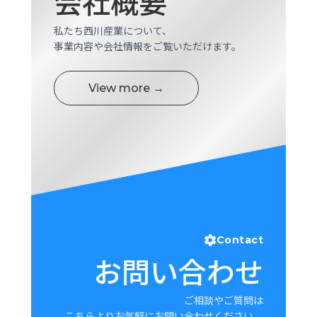
会社概要
ロ
グ
私たち西川産業について、
事業内容や会社情報をご覧いただけます。
採
用
View more →
情
報
お
メ
問
ル
い
マ
合
ガ
わ
登
せ
録
awasangyo_nbc
Contact
お問い合わせ
ご相談やご質問は
こちらよりお気軽にお問い合わせください。