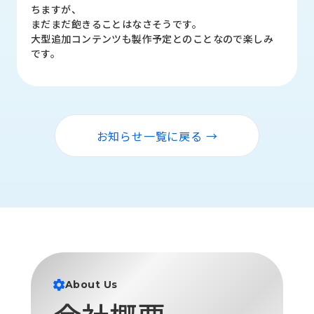
品
ちますが、
情
まだまだ飽きることはなさそうです。
報
大型追加コンテンツも製作予定とのことなので楽しみ
です。
受
注
事
例
お知らせ一覧に戻る →
取
扱
メ
ー
カ
ー
お
知
ら
About Us
せ/
ブ