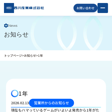
西川
お問い合わせ
産業
株式
会社
News
お知らせ
企
業
情
報
トップページ
>
お知らせ
>
1年
私
た
ち
の
取
り
1年
組
み
2026.02.13
営業所からのお知らせ
商
現在もハマっているゲームがいよいよ発売から1年がた